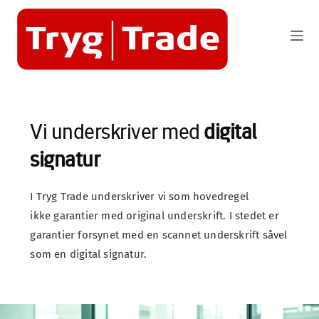
S
k
i
p
t
o
c
o
n
Vi underskriver med 
digital 
t
e
signatur
n
t
I Tryg Trade underskriver vi som hovedregel 
ikke garantier med original underskrift. I stedet er 
garantier forsynet med en scannet underskrift såvel 
som en digital signatur.